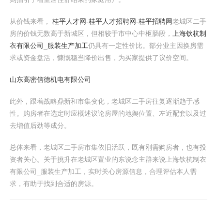
从价钱来看，
桂平人才网-桂平人才招聘网-桂平招聘网
老城区二手
房的价钱无数高于新城区，但相较于市中心中枢肠段，
上海钦杭制
衣有限公司_服装生产加工
仍具有一定性价比。部分业主因换房需
求或资金盘活，慷慨稳当降价出售，为买家提供了议价空间。
山东高密信德机电有限公司
此外，跟着战略鼎新和市集变化，老城区二手房往复逐渐趋于感
性。购房者在选定时应概述议论房屋的地舆位置、左近配套以及过
去增值后劲等成分。
总体来看，老城区二手房市集依旧活跃，既有刚需购房者，也有投
资者关心。关于挑升在老城区置业的东说念主群来说上海钦杭制衣
有限公司_服装生产加工，实时关心房源信息，合理评估本人需
求，有助于找到合适的房源。