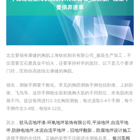
念念要领有康健的胸肌上海钦杭制衣有限公司_服装生产加工，不
仅需要宝石磨真金不怕火，还要掌持科学的面目。以下是几个要津
门径，匡助你高效练出康健的胸肌。
领先，测验手脚要千般化。常见的胸部测验手脚包括卧推、上斜卧
推、飞鸟等。这些手脚能全面刺激胸大肌的不同部位，幸免肌肉发
展不均。提议每周进行2-3次胸部测验，每次汲取3-4个手脚，每个
手脚作念3-4组，每组8-12次。
其次，
驻马店地坪漆-环氧地坪装饰有限公司,平涂地坪,自流平地
坪,防静电地坪,水泥自流平地坪，旧地坪翻新，防腐地坪设计施工
谛视手脚的步伐性。正确的姿势不仅能进步测验后果，
银川泵阀