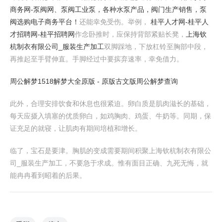
商务网-泵阀网、泵阀工业泵，各种水泵产品，阀门生产销售，泵
阀选购电子商务平台！
还能幸免受伤。举例，
桂平人才网-桂平人
才招聘网-桂平招聘网
作念卧推时，应保持背部紧贴长凳，
上海钦
杭制衣有限公司_服装生产加工
双脚踩地，下放杠铃至胸部中段，
再推起至手臂伸直。手脚经过中要摈弃速率，幸免借力。
周公解梦1518解梦大全原版 - 原版古文版周公解梦查询
此外，合理安排饮食和休息也很紧迫。卵白质是肌肉滋长的基础，
每天应摄入填塞的优质卵白，如鸡胸肉、鸡蛋、牛奶等。同期，保
证充足的就寝，让肌肉有期间培植和增长。
临了，宝石是要津。胸肌的变成需要期间积聚上海钦杭制衣有限公
司_服装生产加工，不要急于求成。惟有面目正确、九死无悔，就
能冉冉看到昭着的后果。